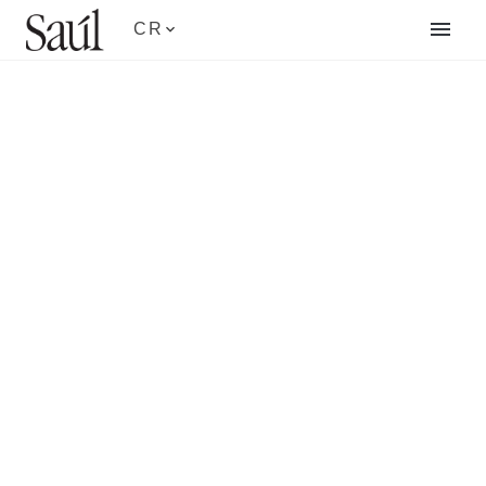
CR
GT
New Arrivals